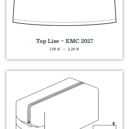
Top Lise – EMC 2027
1,58
€
–
2,36
€