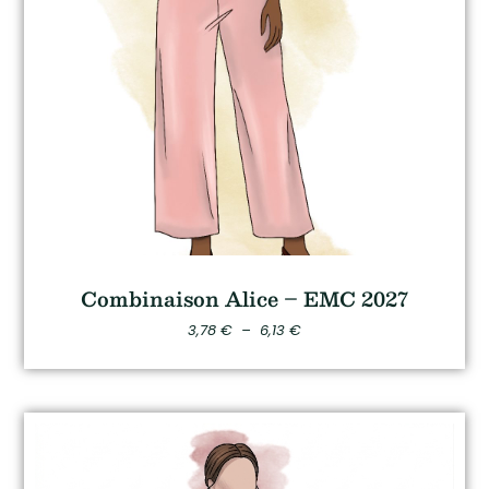
Combinaison Alice – EMC 2027
3,78
€
–
6,13
€