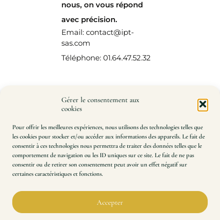
nous, on vous répond
avec précision.
Email: contact@ipt-
sas.com
Téléphone: 01.64.47.52.32
Gérer le consentement aux
cookies
Pour offrir les meilleures expériences, nous utilisons des technologies telles que
les cookies pour stocker et/ou accéder aux informations des appareils. Le fait de
consentir à ces technologies nous permettra de traiter des données telles que le
comportement de navigation ou les ID uniques sur ce site. Le fait de ne pas
consentir ou de retirer son consentement peut avoir un effet négatif sur
certaines caractéristiques et fonctions.
Impression à la demande de patrons de couture et de
plans techniques, à l’échelle 100 %.
Précision, rapidité, qualité. Une expertise à votre
Accepter
service depuis 2014.