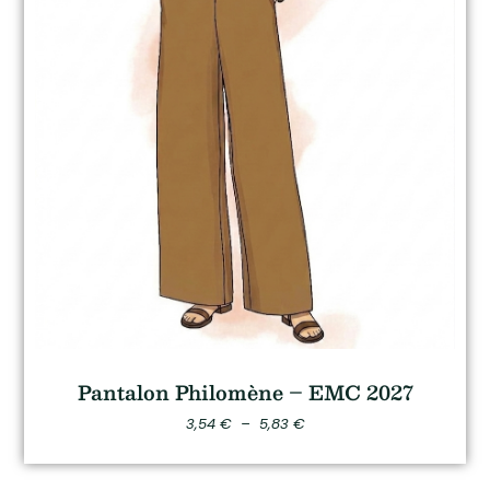
Pantalon Philomène – EMC 2027
3,54
€
–
5,83
€