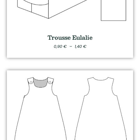
Trousse Eulalie
0,90
€
–
1,40
€