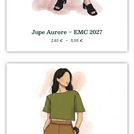
Jupe Aurore – EMC 2027
2,93
€
–
5,55
€