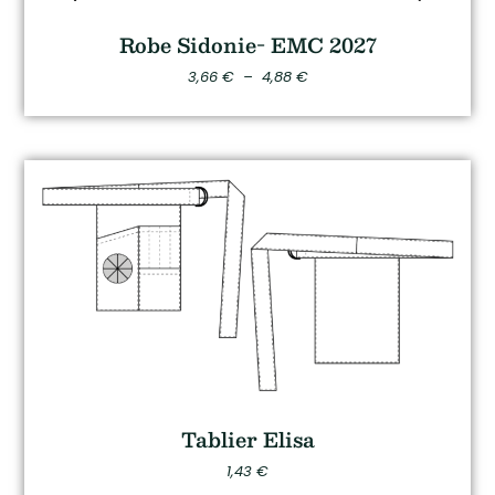
Robe Sidonie- EMC 2027
3,66
€
–
4,88
€
Tablier Elisa
1,43
€