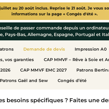
illet au 20 août inclus. Reprise le 21 août. Je vous so
informations sur la page « Congés d'été ».
nseille de passer commande depuis un ordinateu
e, Pays-Bas, Allemagne, Espagne, Portugal et Ital
Patrons
Demande de devis
Impression A0
, vos garanties
CAP MMVF – Rêve à Soie et A
2026
CAP MMVF EMC 2027
Patrons Bertin
Patrons Gaël and Sew
Congés d’été
es besoins spécifiques ? Faites une de