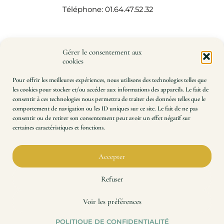
Téléphone: 01.64.47.52.32
Gérer le consentement aux
cookies
Pour offrir les meilleures expériences, nous utilisons des technologies telles que
les cookies pour stocker et/ou accéder aux informations des appareils. Le fait de
consentir à ces technologies nous permettra de traiter des données telles que le
comportement de navigation ou les ID uniques sur ce site. Le fait de ne pas
consentir ou de retirer son consentement peut avoir un effet négatif sur
certaines caractéristiques et fonctions.
Impression à la demande de patrons de couture et de
plans techniques, à l’échelle 100 %.
Précision, rapidité, qualité. Une expertise à votre
Accepter
service depuis 2014.
Refuser
Voir les préférences
POLITIQUE DE CONFIDENTIALITÉ