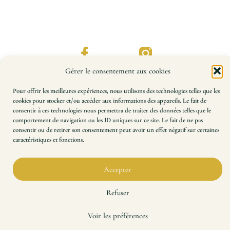
Gérer le consentement aux cookies
Pour offrir les meilleures expériences, nous utilisons des technologies telles que les
cookies pour stocker et/ou accéder aux informations des appareils. Le fait de
consentir à ces technologies nous permettra de traiter des données telles que le
Impression à la demande de patrons de couture et de
comportement de navigation ou les ID uniques sur ce site. Le fait de ne pas
plans techniques, à l’échelle 100 %.
consentir ou de retirer son consentement peut avoir un effet négatif sur certaines
Précision, rapidité, qualité. Une expertise à votre
caractéristiques et fonctions.
service depuis 2014.
Accepter
Refuser
© 2026 Impressions Plans Techniques – Tous droits réservés.
Voir les préférences