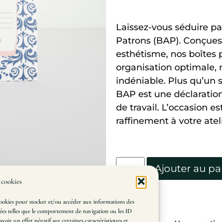
Laissez-vous séduire par
Patrons (BAP). Conçues p
esthétisme, nos boîtes
organisation optimale,
indéniable. Plus qu’un
BAP est une déclaration
de travail. L’occasion e
raffinement à votre ate
Ajouter au pa
 cookies
s cookies pour stocker et/ou accéder aux informations des
nées telles que le comportement de navigation ou les ID
voir un effet négatif sur certaines caractéristiques et