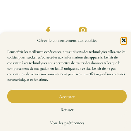
Gérer le consentement aux cookies
Pour offrir les meilleures expériences, nous utilisons des technologies telles que les
cookies pour stocker et/ou accéder aux informations des appareils. Le fait de
consentir à ces technologies nous permettra de traiter des données telles que le
Impression à la demande de patrons de couture et de
comportement de navigation ou les ID uniques sur ce site. Le fait de ne pas
plans techniques, à l’échelle 100 %.
consentir ou de retirer son consentement peut avoir un effet négatif sur certaines
Précision, rapidité, qualité. Une expertise à votre
caractéristiques et fonctions.
service depuis 2014.
Accepter
Refuser
© 2026 Impressions Plans Techniques – Tous droits réservés.
Voir les préférences