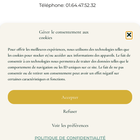
Téléphone: 01.64.47.52.32
Gérer le consentement aux
cookies
Pour offrir les meilleures expériences, nous utilisons des technologies telles que
les cookies pour stocker et/ou accéder aux informations des appareils. Le fait de
consentir à ces technologies nous permettra de traiter des données telles que le
comportement de navigation ou les ID uniques sur ce site. Le fait de ne pas
consentir ou de retirer son consentement peut avoir un effet négatif sur
certaines caractéristiques et fonctions.
Impression à la demande de patrons de couture et de
plans techniques, à l’échelle 100 %.
Précision, rapidité, qualité. Une expertise à votre
Accepter
service depuis 2014.
Refuser
Voir les préférences
POLITIQUE DE CONFIDENTIALITÉ
© 2026 Impressions Plans Techniques – Tous droits réservés.